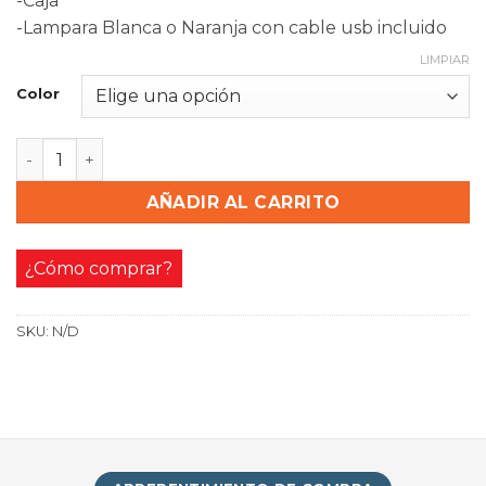
-Caja
-Lampara Blanca o Naranja con cable usb incluido
LIMPIAR
Color
Lampara Velador Usb Hongo Vintage Calida Fria Con Sw
AÑADIR AL CARRITO
¿Cómo comprar?
SKU:
N/D