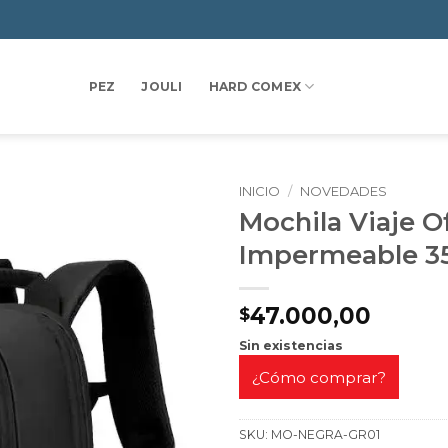
PEZ
JOULI
HARD COMEX
INICIO
/
NOVEDADES
Mochila Viaje O
Impermeable 35
47.000,00
$
Sin existencias
¿Cómo comprar?
SKU:
MO-NEGRA-GR01