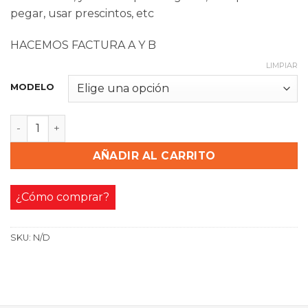
pegar, usar prescintos, etc
HACEMOS FACTURA A Y B
LIMPIAR
MODELO
Tira De Enredadera X5 Unidades Hojas Artificial 2.3mts 
AÑADIR AL CARRITO
¿Cómo comprar?
SKU:
N/D